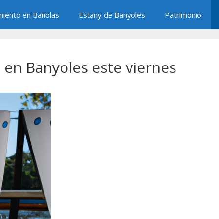
miento en Bañolas
Estany de Banyoles
Patrimonio
 en Banyoles este viernes