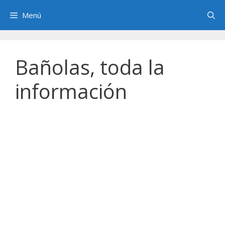
Saltar
Menú
al
contenido
Bañolas, toda la
información