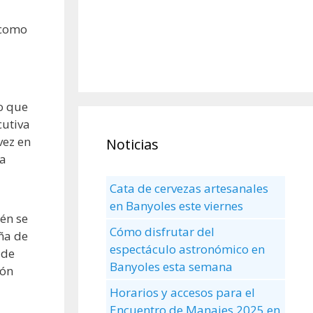
 como
do que
cutiva
vez en
Noticias
ha
Cata de cervezas artesanales
en Banyoles este viernes
én se
Cómo disfrutar del
ña de
espectáculo astronómico en
 de
Banyoles esta semana
ión
Horarios y accesos para el
Encuentro de Manaies 2025 en