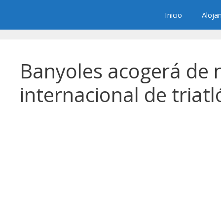
Saltar
Inicio
Aloja
al
contenido
Banyoles acogerá de 
internacional de triat