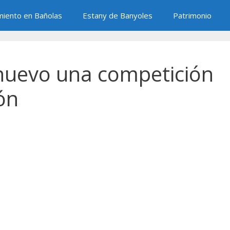
miento en Bañolas
Estany de Banyoles
Patrimonio
nuevo una competición
lón