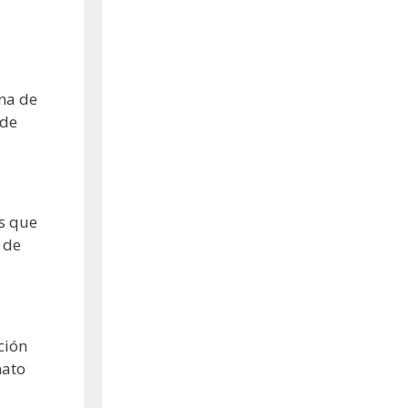
na de
 de
es que
 de
ción
nato