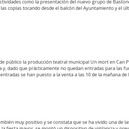
tividades como la presentación del nuevo grupo de Bastone
las coplas tocando desde el balcón del Ayuntamiento y el úl
e público la producción teatral municipal Un mort en Can Pu
a y, dado que prácticamente no quedan entradas para las f
s entradas se han puesto a la venta a las 10 de la mañana de 
también muy positivo y se constata que se ha vivido una de la
 la fiesta mayor, se montó un dispositivo de vigilancia y pre