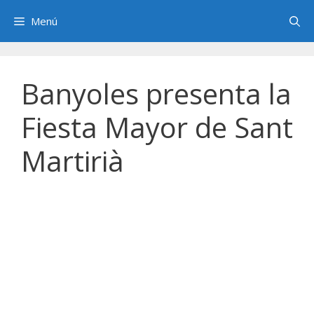
Saltar
Menú
al
contenido
Banyoles presenta la
Fiesta Mayor de Sant
Martirià