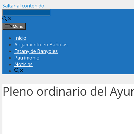
Saltar al contenido
Menú
Inicio
Alojamiento en Bañolas
Estany de Banyoles
Patrimonio
Noticias
Pleno ordinario del Ay