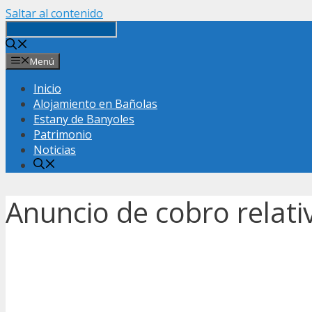
Saltar al contenido
Menú
Inicio
Alojamiento en Bañolas
Estany de Banyoles
Patrimonio
Noticias
Anuncio de cobro relativ