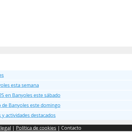
es
yoles esta semana
25 en Banyoles este sábado
go de Banyoles este domingo
s y actividades destacados
 legal
|
Política de cookies
| Contacto