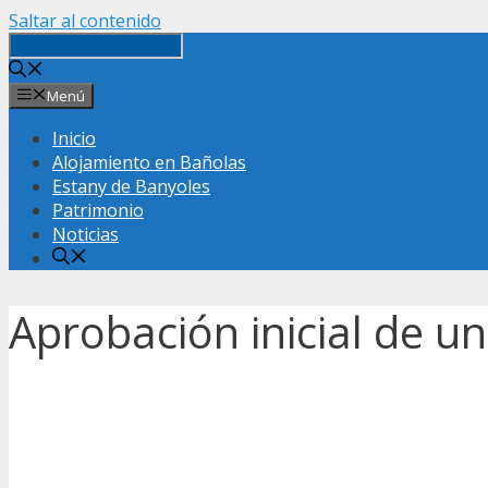
Saltar al contenido
Menú
Inicio
Alojamiento en Bañolas
Estany de Banyoles
Patrimonio
Noticias
Aprobación inicial de u