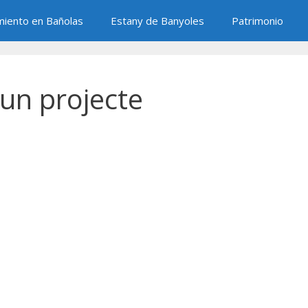
miento en Bañolas
Estany de Banyoles
Patrimonio
'un projecte