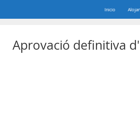
Saltar
Inicio
Aloja
al
contenido
Aprovació definitiva d