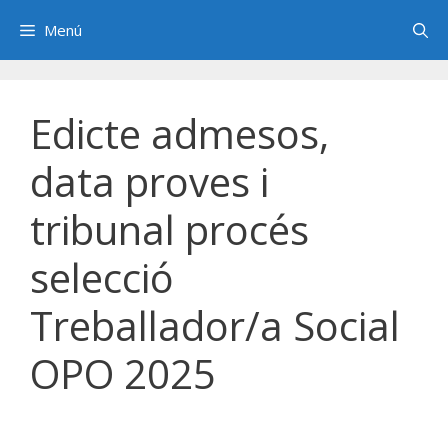
Saltar
Menú
al
contenido
Edicte admesos,
data proves i
tribunal procés
selecció
Treballador/a Social
OPO 2025