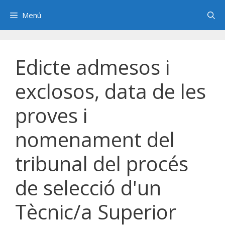
Saltar
Menú
al
contenido
Edicte admesos i
exclosos, data de les
proves i
nomenament del
tribunal del procés
de selecció d'un
Tècnic/a Superior