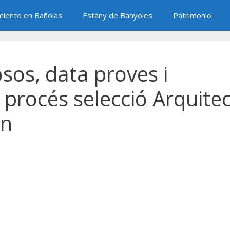
miento en Bañolas
Estany de Banyoles
Patrimonio
sos, data proves i
procés selecció Arquite
on