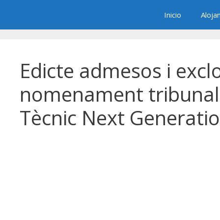
Saltar
Inicio
Aloja
al
contenido
Edicte admesos i exclo
nomenament tribunal 
Tècnic Next Generati