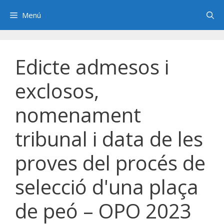
Saltar
Menú
al
contenido
Edicte admesos i
exclosos,
nomenament
tribunal i data de les
proves del procés de
selecció d'una plaça
de peó – OPO 2023