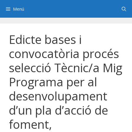
Saltar
Menú
al
contenido
Edicte bases i
convocatòria procés
selecció Tècnic/a Mig
Programa per al
desenvolupament
d’un pla d’acció de
foment,