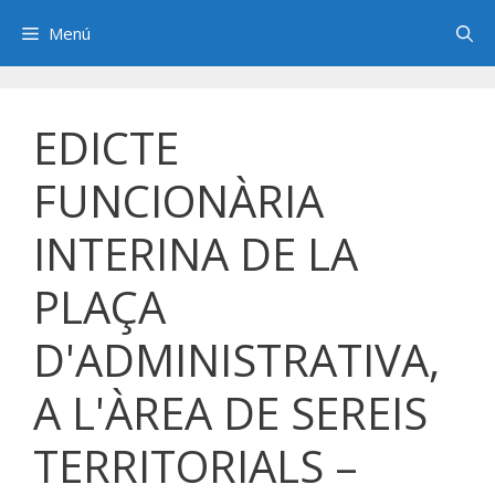
Saltar
Menú
al
contenido
EDICTE
FUNCIONÀRIA
INTERINA DE LA
PLAÇA
D'ADMINISTRATIVA,
A L'ÀREA DE SEREIS
TERRITORIALS –