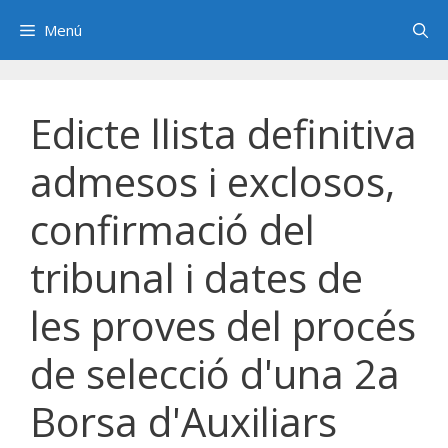
Saltar
Menú
al
contenido
Edicte llista definitiva
admesos i exclosos,
confirmació del
tribunal i dates de
les proves del procés
de selecció d'una 2a
Borsa d'Auxiliars