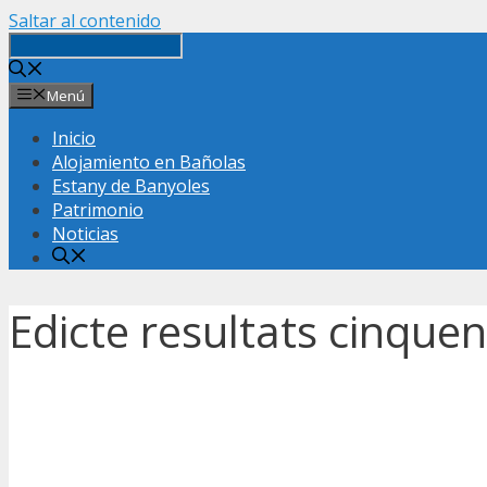
Saltar al contenido
Menú
Inicio
Alojamiento en Bañolas
Estany de Banyoles
Patrimonio
Noticias
Edicte resultats cinque