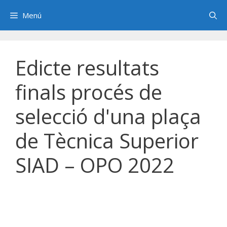
Saltar
Menú
al
contenido
Edicte resultats
finals procés de
selecció d'una plaça
de Tècnica Superior
SIAD – OPO 2022