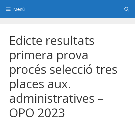
Saltar
Menú
al
contenido
Edicte resultats
primera prova
procés selecció tres
places aux.
administratives –
OPO 2023