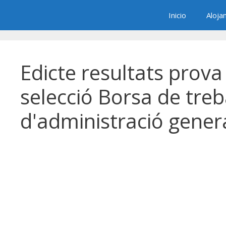
Saltar
Inicio
Aloja
al
contenido
Edicte resultats prova
selecció Borsa de treb
d'administració gener