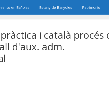
miento en Bañolas
Estany de Banyoles
Patrimonio
 pràctica i català procés 
all d'aux. adm.
al