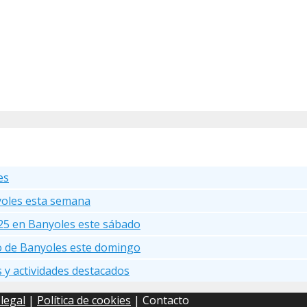
es
yoles esta semana
25 en Banyoles este sábado
go de Banyoles este domingo
s y actividades destacados
 legal
|
Política de cookies
| Contacto