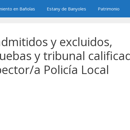
miento en Bañolas
Estany de Banyoles
Patrimonio
 admitidos y excluidos,
ebas y tribunal califica
ector/a Policía Local