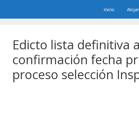
Saltar
Inicio
Aloja
al
contenido
Edicto lista definitiva
confirmación fecha pru
proceso selección Insp