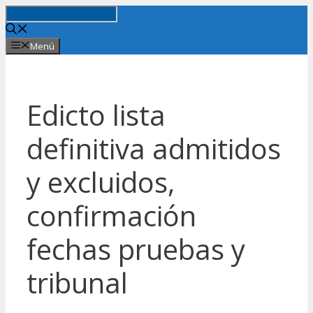
Saltar
al
contenido
Menú
Edicto lista
definitiva admitidos
y excluidos,
confirmación
fechas pruebas y
tribunal