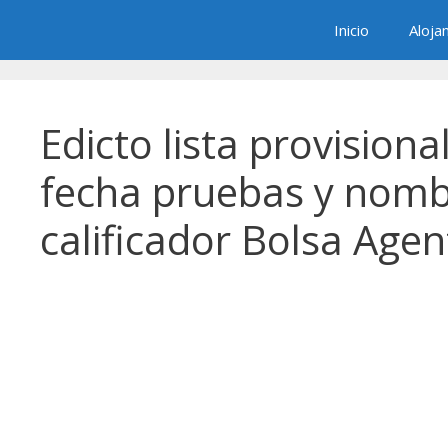
Saltar
Inicio
Aloja
al
contenido
Edicto lista provisiona
fecha pruebas y nomb
calificador Bolsa Agen