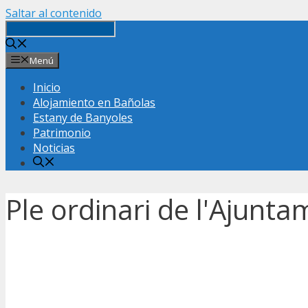
Saltar al contenido
Menú
Inicio
Alojamiento en Bañolas
Estany de Banyoles
Patrimonio
Noticias
Ple ordinari de l'Ajunta