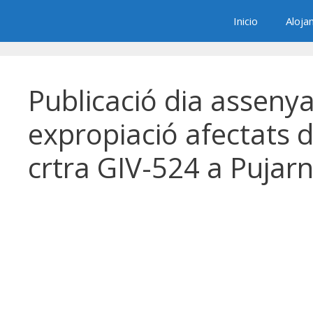
Saltar
Inicio
Aloja
al
contenido
Publicació dia assenya
expropiació afectats d
crtra GIV-524 a Pujarn