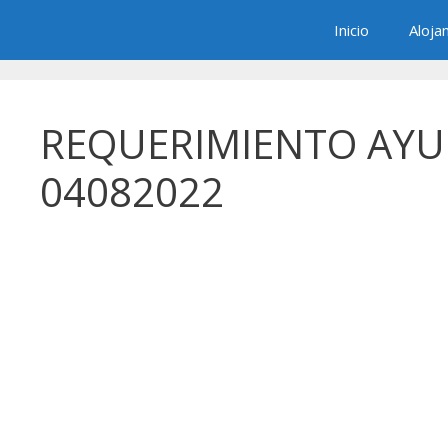
Saltar
Inicio
Aloja
al
contenido
REQUERIMIENTO AYU
04082022