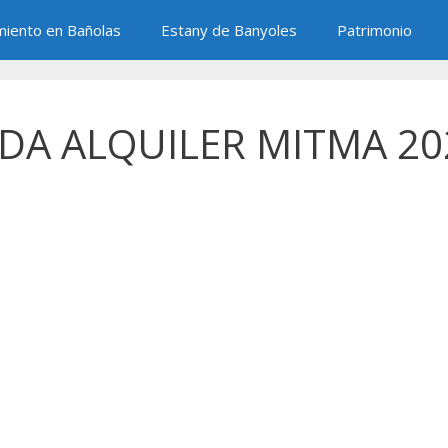
miento en Bañolas
Estany de Banyoles
Patrimonio
DA ALQUILER MITMA 20