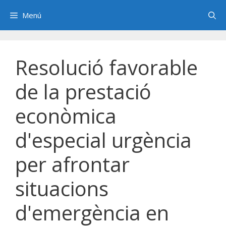
Saltar
Menú
al
contenido
Resolució favorable
de la prestació
econòmica
d'especial urgència
per afrontar
situacions
d'emergència en