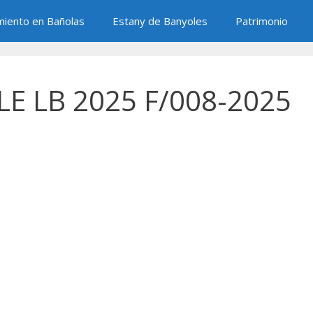
miento en Bañolas
Estany de Banyoles
Patrimonio
E LB 2025 F/008-2025