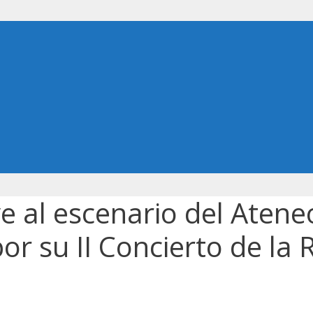
e al escenario del Aten
 su II Concierto de la R