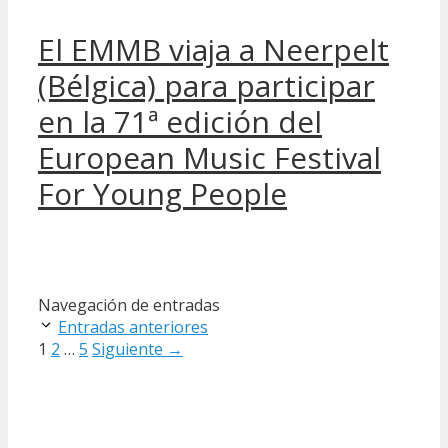
El EMMB viaja a Neerpelt
(Bélgica) para participar
en la 71ª edición del
European Music Festival
For Young People
Navegación de entradas
Entradas anteriores
1
2
…
5
Siguiente →