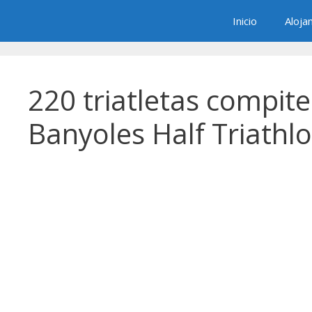
Saltar
Inicio
Aloja
al
contenido
220 triatletas compit
Banyoles Half Triathl