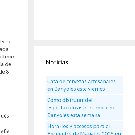
150a,
rada
último
Noticias
da de
de 8
Cata de cervezas artesanales
en Banyoles este viernes
Cómo disfrutar del
espectáculo astronómico en
Banyoles esta semana
pués
Horarios y accesos para el
paña
Encuentro de Manaies 2025 en