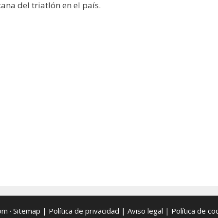
ana del triatlón en el país.
om ·
Sitemap
|
Política de privacidad
|
Aviso legal
|
Política de co