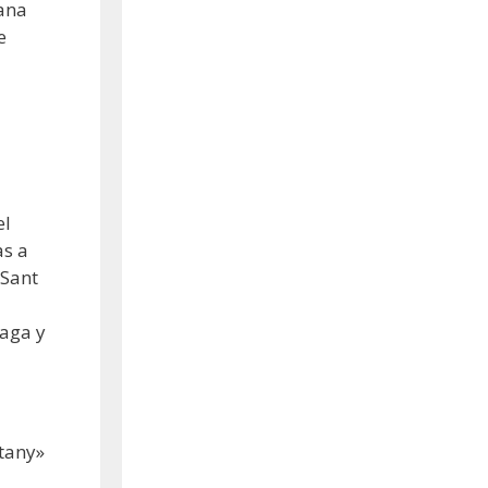
lana
e
el
as a
 Sant
raga y
stany»