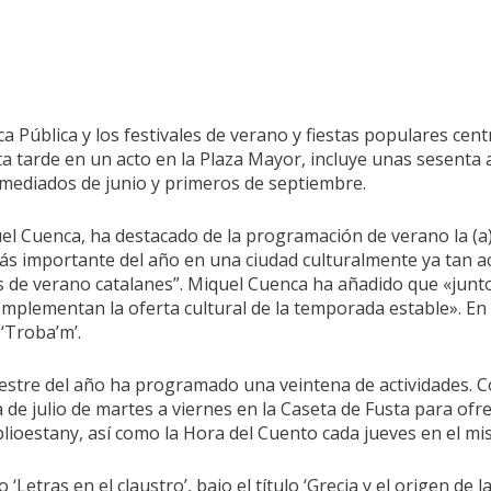
ca Pública y los festivales de verano y fiestas populares c
arde en un acto en la Plaza Mayor, incluye unas sesenta act
 mediados de junio y primeros de septiembre.
uel Cuenca, ha destacado de la programación de verano la (a)p
 más importante del año en una ciudad culturalmente ya tan
es de verano catalanes”. Miquel Cuenca ha añadido que «junto
plementan la oferta cultural de la temporada estable». En o
 ‘Troba’m’.
imestre del año ha programado una veintena de actividades. Co
e julio de martes a viernes en la Caseta de Fusta para ofrece
blioestany, así como la Hora del Cuento cada jueves en el m
o ‘Letras en el claustro’, bajo el título ‘Grecia y el origen de