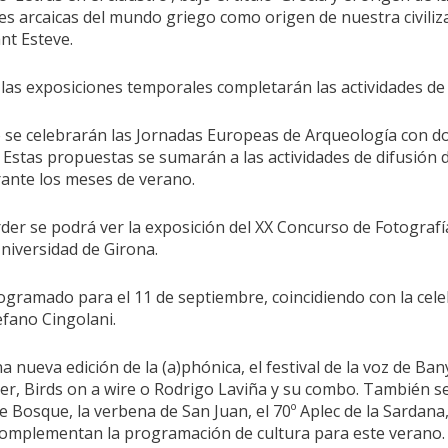
 arcaicas del mundo griego como origen de nuestra civilizac
ant Esteve.
o las exposiciones temporales completarán las actividades de
o se celebrarán las Jornadas Europeas de Arqueología con dos
 Estas propuestas se sumarán a las actividades de difusión de
urante los meses de verano.
er se podrá ver la exposición del XX Concurso de Fotografí
niversidad de Girona.
rogramado para el 11 de septiembre, coincidiendo con la cele
efano Cingolani.
ueva edición de la (a)phónica, el festival de la voz de Banyo
 Birds on a wire o Rodrigo Laviña y su combo. También se c
de Bosque, la verbena de San Juan, el 70º Aplec de la Sardana, e
’, complementan la programación de cultura para este verano.