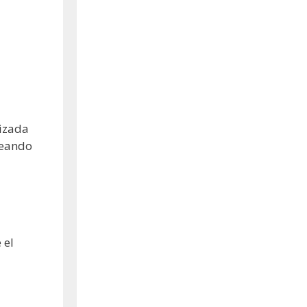
lizada
reando
 el