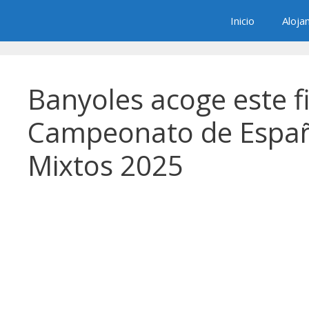
Saltar
Inicio
Aloja
al
contenido
Banyoles acoge este f
Campeonato de España
Mixtos 2025