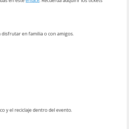
adas en este
enlace
. Recuerda adquirir los tickets
a disfrutar en familia o con amigos.
 y el reciclaje dentro del evento.