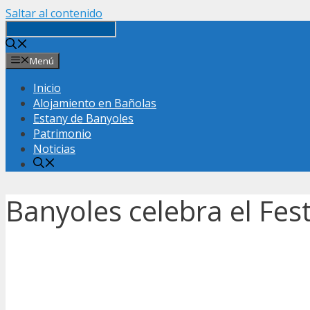
Saltar al contenido
Menú
Inicio
Alojamiento en Bañolas
Estany de Banyoles
Patrimonio
Noticias
Banyoles celebra el Fes