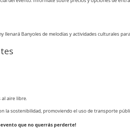
icial del evento. Infórmate sobre precios y opciones de entr
any llenará Banyoles de melodías y actividades culturales par
tes
al aire libre.
n la sostenibilidad, promoviendo el uso de transporte público
n evento que no querrás perderte!