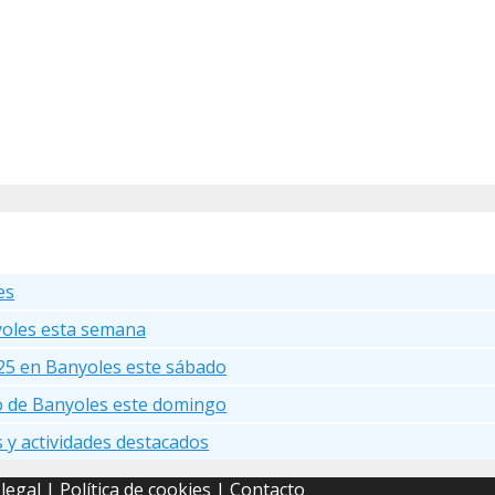
es
yoles esta semana
25 en Banyoles este sábado
go de Banyoles este domingo
s y actividades destacados
 legal
|
Política de cookies
| Contacto