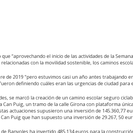
o que “aprovechando el inicio de las actividades de la Seman
relacionadas con la movilidad sostenible, los caminos escolar
ubre de 2019 “pero estuvimos casi un año antes trabajando en 
se fueron definiendo cuáles eran las urgencias de ciudad par
des, se marcó la creación de un camino escolar seguro ciclable
a Can Puig, un tramo de la calle Girona con plataforma única p
stas actuaciones supusieron una inversión de 145.360,77 eu
de Can Puig que han supuesto una inversión de 29.267, 50 eur
to de Banyoles ha invertido 485.134 euros para la construcci