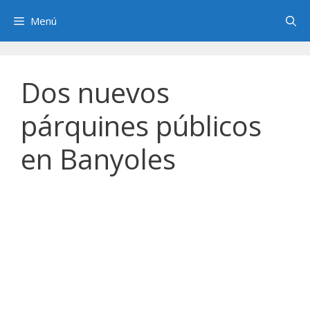
Saltar
Menú
al
contenido
Dos nuevos
párquines públicos
en Banyoles