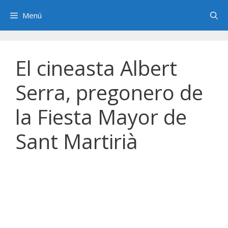
Saltar
Menú
al
contenido
El cineasta Albert
Serra, pregonero de
la Fiesta Mayor de
Sant Martirià