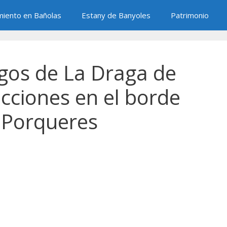
miento en Bañolas
Estany de Banyoles
Patrimonio
gos de La Draga de
ecciones en el borde
n Porqueres