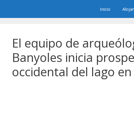
Saltar
Inicio
Aloja
al
contenido
El equipo de arqueólo
Banyoles inicia prosp
occidental del lago e