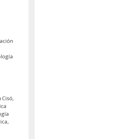
pación
ología
 Cisó,
ica
ogía
ica,