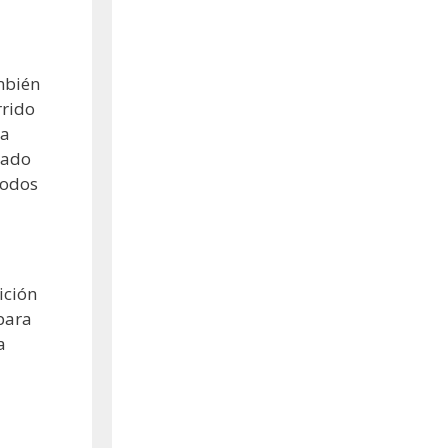
mbién
rrido
ha
cado
todos
ición
para
a