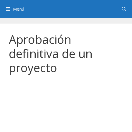
Saltar
Menú
al
contenido
Aprobación
definitiva de un
proyecto