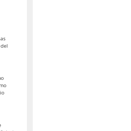
las
 del
mo
smo
io
e