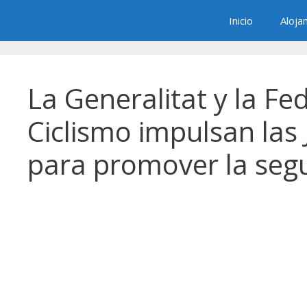
Saltar
Inicio
Aloja
al
contenido
La Generalitat y la F
Ciclismo impulsan las
para promover la segu