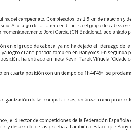
ulina del campeonato. Completados los 1,5 km de natación y des
lismo. A lo largo de la carrera en bicicleta el grupo de cabeza s
tuado momentáneamente Jordi Garcia (CN Badalona), adelantado 
ción en el grupo de cabeza, ya no ha dejado el liderazgo de l
ya logró el año pasado también en Banyoles. En segunda posic
a posición, ha entrado en meta Kevin Tarek Viñuela (Cidade d
gó en cuarta posición con un tiempo de 1h44’46», se procla
rganización de las competiciones, en áreas como protocolo, 
hoy, el director de competiciones de la Federación Española d
ión y desarrollo de las pruebas. También destacó que Banyo