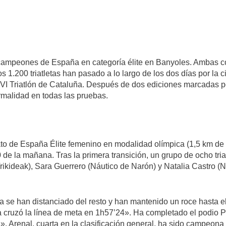
campeones de España en categoría élite en Banyoles. Ambas co
os 1.200 triatletas han pasado a lo largo de los dos días por l
VI Triatlón de Cataluña. Después de dos ediciones marcadas por
rmalidad en todas las pruebas.
to de España Élite femenino en modalidad olímpica (1,5 km de n
de la mañana. Tras la primera transición, un grupo de ocho tri
Trikideak), Sara Guerrero (Náutico de Narón) y Natalia Castro (
ria se han distanciado del resto y han mantenido un roce hasta 
cruzó la línea de meta en 1h57’24». Ha completado el podio Pa
1». Arenal, cuarta en la clasificación general, ha sido campeon