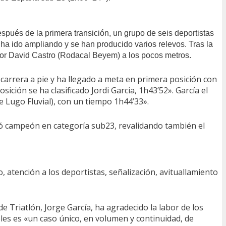
pués de la primera transición, un grupo de seis deportistas
e ha ido ampliando y se han producido varios relevos. Tras la
por David Castro (Rodacal Beyem) a los pocos metros.
a carrera a pie y ha llegado a meta en primera posición con
ión se ha clasificado Jordi Garcia, 1h43’52». García el
e Lugo Fluvial), con un tiempo 1h44’33».
mó campeón en categoría sub23, revalidando también el
atención a los deportistas, señalización, avituallamiento
e Triatlón, Jorge García, ha agradecido la labor de los
les es «un caso único, en volumen y continuidad, de