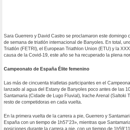
Sara Guerrero y David Castro se proclamaron este domingo 
de semana de triatlón internacional de Banyoles. En total, un
Triatlón (FETRI), el European Triathlon Union (ETU) y la XXX
causa de la Covid-19, este año se ha recuperado la plena no
Campeonato de España Élite femenino
Las más de cincuenta triatletas participantes en el Campeona
lanzado al agua del Estany de Banyoles poco antes de las 10 
Santamaria (Cidade de Lugo Fluvial), Irache Arenal (Saltoki 
resto de competidoras en cada vuelta.
En la primera vuelta de la carrera a pie, Guerrero y Santama
España con un tiempo de 1h57’23», mientras que Santamaria 
posiciones durante la carrera a pie, con un tiempo de 1h59’1