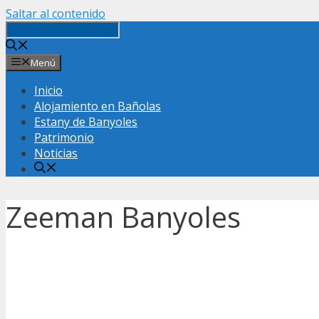
Saltar al contenido
Menú
Inicio
Alojamiento en Bañolas
Estany de Banyoles
Patrimonio
Noticias
Zeeman Banyoles