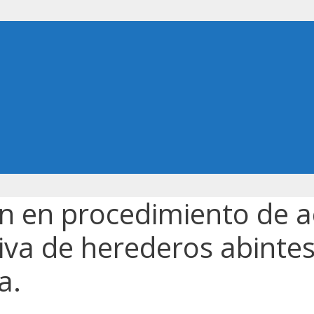
n en procedimiento de a
iva de herederos abintes
a.