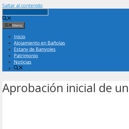
Saltar al contenido
Menú
Inicio
Alojamiento en Bañolas
Estany de Banyoles
Patrimonio
Noticias
Aprobación inicial de u