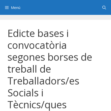
Saltar
Menú
al
contenido
Edicte bases i
convocatòria
segones borses de
treball de
Treballadors/es
Socials i
Tècnics/ques