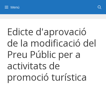
Saltar
Menú
al
contenido
Edicte d'aprovació
de la modificació del
Preu Públic per a
activitats de
promoció turística