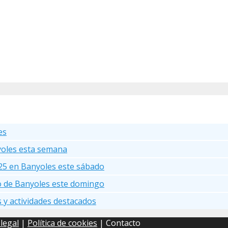
es
yoles esta semana
25 en Banyoles este sábado
go de Banyoles este domingo
s y actividades destacados
 legal
|
Política de cookies
| Contacto