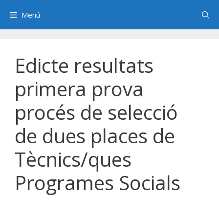
Saltar
Menú
al
contenido
Edicte resultats
primera prova
procés de selecció
de dues places de
Tècnics/ques
Programes Socials